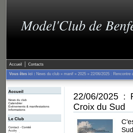
Model'Club de Benf
Accueil
Contacts
Vous êtes ici :
News du club
»
manif
»
2025
»
22/06/2025 : Rencontre 
Accueil
22/06/2025 :
News du club
Croix du Sud
Calendrier
Evénements & manifestations
Informations
Le Club
C'e
Contact - Comité
Sud
Accès