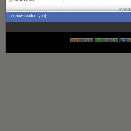
manif
[unknown button type]