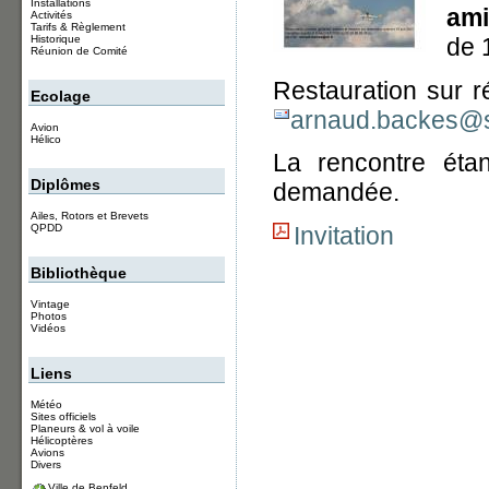
Installations
ami
Activités
Tarifs & Règlement
de 
Historique
Réunion de Comité
Restauration sur ré
Ecolage
arnaud.backes@sf
Avion
Hélico
La rencontre éta
Diplômes
demandée.
Ailes, Rotors et Brevets
QPDD
Invitation
Bibliothèque
Vintage
Photos
Vidéos
Liens
Météo
Sites officiels
Planeurs & vol à voile
Hélicoptères
Avions
Divers
Ville de Benfeld