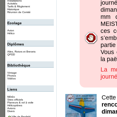
Installations
journ
Activités
Tarifs & Règlement
diman
Historique
Réunion de Comité
mm d
MEIST
Ecolage
ces c
Avion
Hélico
s’emb
partie
Diplômes
Vous 
Ailes, Rotors et Brevets
QPDD
la paë
Bibliothèque
La m
Vintage
journ
Photos
Vidéos
Liens
Cett
Météo
Sites officiels
Planeurs & vol à voile
renc
Hélicoptères
Avions
diman
Divers
Ville de Benfeld