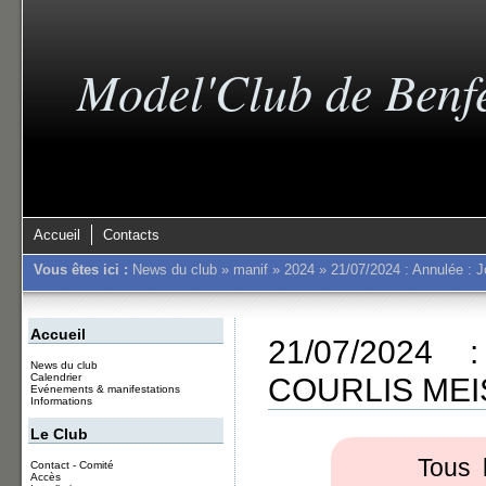
Model'Club de Benf
Accueil
Contacts
Vous êtes ici :
News du club
»
manif
»
2024
»
21/07/2024 : Annulée 
Accueil
21/07/2024 
News du club
COURLIS ME
Calendrier
Evénements & manifestations
Informations
Le Club
Tous 
Contact - Comité
Accès