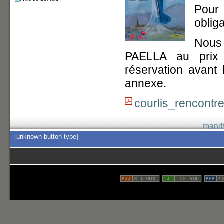
Pour
obliga
Nous
PAELLA au prix 
réservation avant l
annexe.
courlis_rencontr
manif
[unknown button type]