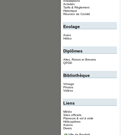
Installations
Activités
Tarifs & Règlement
Historique
Réunion de Comité
Ecolage
Avion
Hélico
Diplômes
Ailes, Rotors et Brevets
QPDD
Bibliothèque
Vintage
Photos
Vidéos
Liens
Météo
Sites officiels
Planeurs & vol à voile
Hélicoptères
Avions
Divers
Ville de Benfeld