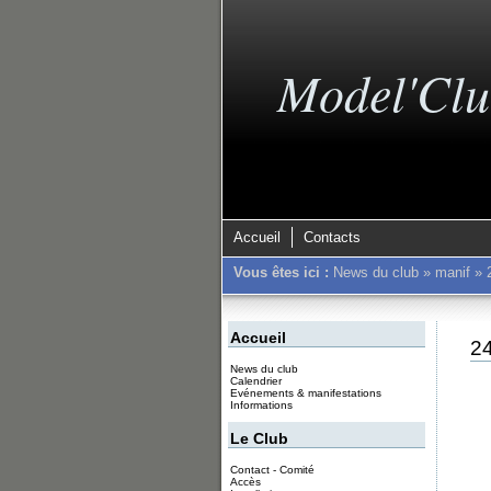
Model'Clu
Accueil
Contacts
Vous êtes ici :
News du club
»
manif
»
Accueil
2
News du club
Calendrier
Evénements & manifestations
Informations
Le Club
Contact - Comité
Accès