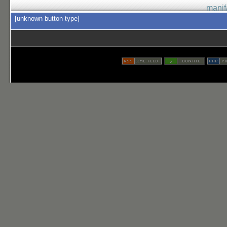
manif
[unknown button type]