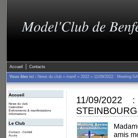
Model'Club de Benf
Accueil
Contacts
Vous êtes ici :
News du club
»
manif
»
2022
»
11/09/2022 : Meetin
Accueil
11/09/2022
News du club
STEINBOURG
Calendrier
Evénements & manifestations
Informations
Le Club
Madame 
Contact - Comité
amis mo
Accès