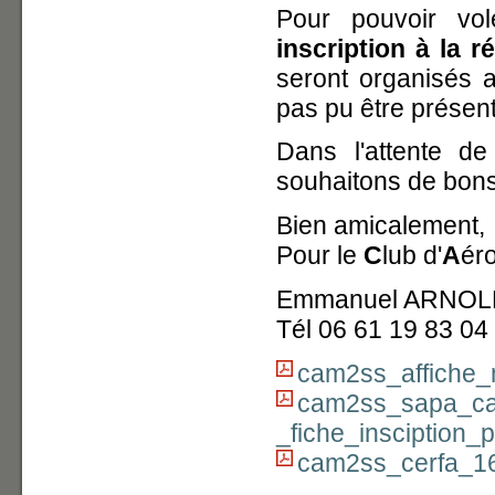
Pour pouvoir vo
inscription à la r
seront organisés a
pas pu être présent
Dans l'attente de
souhaitons de bons 
Bien amicalement,
Pour le
C
lub d'
A
ér
Emmanuel ARNOLD
Tél 06 61 19 83 04
cam2ss_affiche
cam2ss_sapa_c
_fiche_insciption_p
cam2ss_cerfa_161