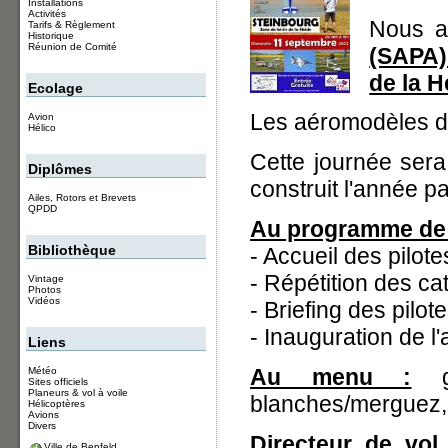
Installations
Activités
Nous av
Tarifs & Règlement
Historique
Réunion de Comité
(SAPA) 
de la 
Ecolage
Les aéromodèles 
Avion
Hélico
Cette journée sera
Diplômes
construit l'année p
Ailes, Rotors et Brevets
QPDD
Au programme de l
Bibliothèque
- Accueil des pilote
- Répétition des c
Vintage
Photos
Vidéos
- Briefing des pilo
- Inauguration de l'
Liens
Au menu :
gr
Météo
Sites officiels
Planeurs & vol à voile
blanches/merguez, 
Hélicoptères
Avions
Divers
Directeur de vol 
Ville de Benfeld