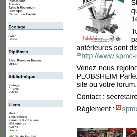
S
Installations
Activités
Tarifs & Règlement
q
Historique
Réunion de Comité
1
Ecolage
T
Avion
p
Hélico
antérieures sont dis
Diplômes
http://www.spmc
Ailes, Rotors et Brevets
QPDD
Venez nous rejoind
PLOBSHEIM Parlez-e
Bibliothèque
site ou votre forum.
Vintage
Photos
Vidéos
Contact : secreta
Liens
Règlement :
spmc
Météo
Sites officiels
Planeurs & vol à voile
Hélicoptères
Avions
Divers
Ville de Benfeld