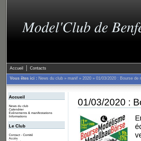
Model'Club de Benf
Accueil
Contacts
Vous êtes ici :
News du club
»
manif
»
2020
»
01/03/2020 : Bourse de
Accueil
01/03/2020 : 
News du club
Calendrier
Evénements & manifestations
E
Informations
é
Le Club
v
Contact - Comité
Accès