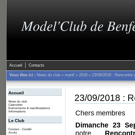
Model'Club de Benf
Accueil
Contacts
Vous êtes ici :
News du club
»
manif
»
2018
»
23/09/2018 : Rencontre 
Accueil
23/09/2018 : R
News du club
Calendrier
Evénements & manifestations
Chers membres
Informations
Le Club
Dimanche 23 Se
Contact - Comité
notre
Rencon
Accès