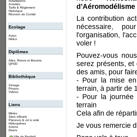
Installations
d’Aéromodélisme
Activités
Tarifs & Règlement
Historique
Réunion de Comité
La contribution ac
nécessaire, po
Ecolage
l'organisation, l'ac
Avion
Hélico
voler !
Diplômes
Pouvez-vous nous 
Ailes, Rotors et Brevets
serez présents, et
QPDD
des amis, pour fair
Bibliothèque
- Pour la mise en
Vintage
terrain, à partir de
Photos
Vidéos
- Pour la journée
terrain
Liens
Cela afin de réparti
Météo
Sites officiels
Planeurs & vol à voile
Je vous remercie d'
Hélicoptères
Avions
Divers
Ville de Benfeld