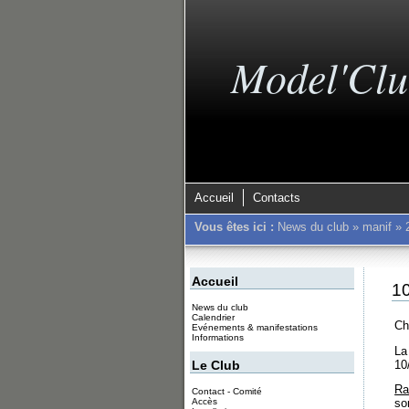
Model'Clu
Accueil
Contacts
Vous êtes ici :
News du club
»
manif
»
Accueil
10
News du club
Calendrier
Ch
Evénements & manifestations
Informations
La
10
Le Club
Ra
Contact - Comité
Accès
so