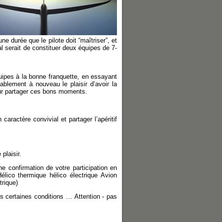
ne durée que le pilote doit “maîtriser”, et
al serait de constituer deux équipes de 7-
quipes à la bonne franquette, en essayant
blement à nouveau le plaisir d’avoir la
pour partager ces bons moments.
aractère convivial et partager l’apéritif
plaisir.
ne confirmation de votre participation en
lico thermique hélico électrique Avion
trique)
s certaines conditions … Attention - pas