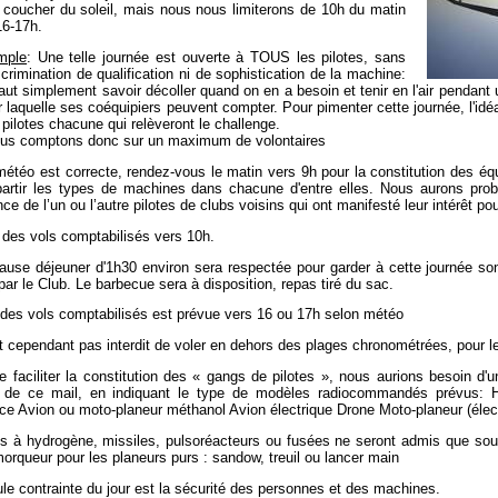
 coucher du soleil, mais nous nous limiterons de 10h du matin
16-17h.
mple
: Une telle journée est ouverte à TOUS les pilotes, sans
scrimination de qualification ni de sophistication de la machine:
 faut simplement savoir décoller quand on en a besoin et tenir en l'air pendant u
r laquelle ses coéquipiers peuvent compter. Pour pimenter cette journée, l'idé
 pilotes chacune qui relèveront le challenge.
us comptons donc sur un maximum de volontaires
météo est correcte, rendez-vous le matin vers 9h pour la constitution des é
partir les types de machines dans chacune d'entre elles. Nous aurons proba
ce de l’un ou l’autre pilotes de clubs voisins qui ont manifesté leur intérêt 
 des vols comptabilisés vers 10h.
use déjeuner d'1h30 environ sera respectée pour garder à cette journée son c
 par le Club. Le barbecue sera à disposition, repas tiré du sac.
 des vols comptabilisés est prévue vers 16 ou 17h selon météo
st cependant pas interdit de voler en dehors des plages chronométrées, pour le 
e faciliter la constitution des « gangs de pilotes », nous aurions besoin d'u
r de ce mail, en indiquant le type de modèles radiocommandés prévus: Hé
e Avion ou moto-planeur méthanol Avion électrique Drone Moto-planeur (élec
ns à hydrogène, missiles, pulsoréacteurs ou fusées ne seront admis que sou
orqueur pour les planeurs purs : sandow, treuil ou lancer main
le contrainte du jour est la sécurité des personnes et des machines.