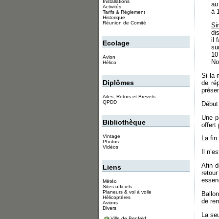
Installations
au
Activités
à 
Tarifs & Règlement
Historique
Réunion de Comité
Si
di
il
Ecolage
su
10
Avion
No
Hélico
Si la 
Diplômes
de ré
présen
Ailes, Rotors et Brevets
QPDD
Début
Une pa
Bibliothèque
offert
Vintage
La fin
Photos
Vidéos
Il n’e
Afin d
Liens
retou
essenc
Météo
Sites officiels
Planeurs & vol à voile
Ballo
Hélicoptères
de rem
Avions
Divers
La seu
Ville de Benfeld