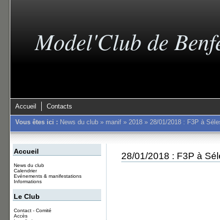
Model'Club de Benf
Accueil
Contacts
Vous êtes ici :
News du club
»
manif
»
2018
»
28/01/2018 : F3P à Séle
Accueil
28/01/2018 : F3P à Sél
News du club
Calendrier
Evénements & manifestations
Informations
Le Club
Contact - Comité
Accès