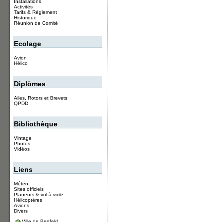
Installations
Activités
Tarifs & Règlement
Historique
Réunion de Comité
Ecolage
Avion
Hélico
Diplômes
Ailes, Rotors et Brevets
QPDD
Bibliothèque
Vintage
Photos
Vidéos
Liens
Météo
Sites officiels
Planeurs & vol à voile
Hélicoptères
Avions
Divers
Ville de Benfeld