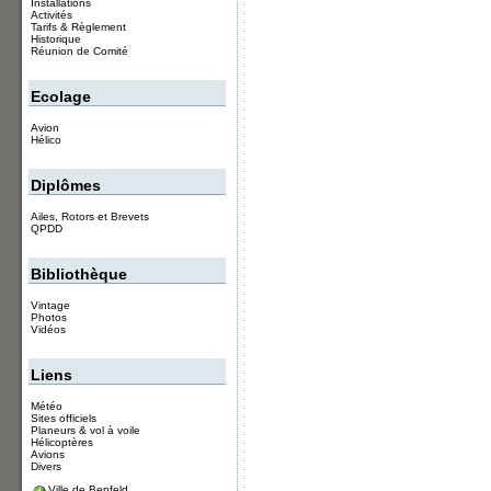
Installations
Activités
Tarifs & Règlement
Historique
Réunion de Comité
Ecolage
Avion
Hélico
Diplômes
Ailes, Rotors et Brevets
QPDD
Bibliothèque
Vintage
Photos
Vidéos
Liens
Météo
Sites officiels
Planeurs & vol à voile
Hélicoptères
Avions
Divers
Ville de Benfeld