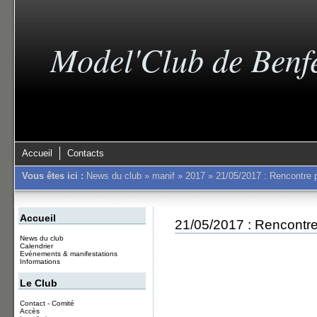
Model'Club de Benf
Accueil
Contacts
Vous êtes ici :
News du club
»
manif
»
2017
»
21/05/2017 : Rencontre 
Accueil
21/05/2017 : Rencontre
News du club
Calendrier
Evénements & manifestations
Informations
Le Club
Contact - Comité
Accès