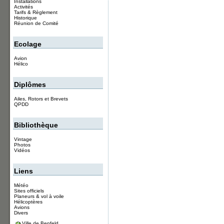
Installations
Activités
Tarifs & Règlement
Historique
Réunion de Comité
Ecolage
Avion
Hélico
Diplômes
Ailes, Rotors et Brevets
QPDD
Bibliothèque
Vintage
Photos
Vidéos
Liens
Météo
Sites officiels
Planeurs & vol à voile
Hélicoptères
Avions
Divers
Ville de Benfeld