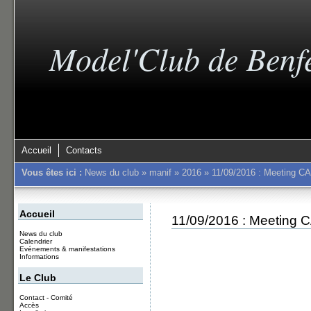
Model'Club de Benf
Accueil
Contacts
Vous êtes ici :
News du club
»
manif
»
2016
»
11/09/2016 : Meeting
Accueil
11/09/2016 : Meetin
News du club
Calendrier
Evénements & manifestations
Informations
Le Club
Contact - Comité
Accès