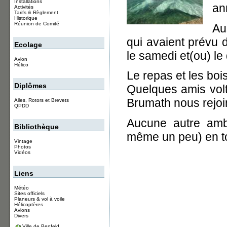
Installations
an
Activités
Tarifs & Règlement
Historique
Réunion de Comité
Au
qui avaient prévu d
Ecolage
le samedi et(ou) le
Avion
Hélico
Le repas et les boi
Diplômes
Quelques amis volt
Brumath nous rejoi
Ailes, Rotors et Brevets
QPDD
Aucune autre ambi
Bibliothèque
même un peu) en tou
Vintage
Photos
Vidéos
Liens
Météo
Sites officiels
Planeurs & vol à voile
Hélicoptères
Avions
Divers
Ville de Benfeld