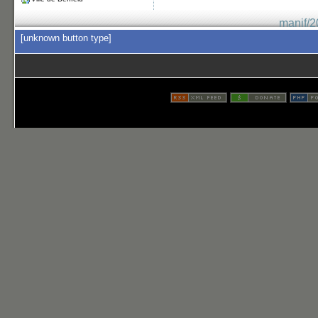
manif/2
[unknown button type]