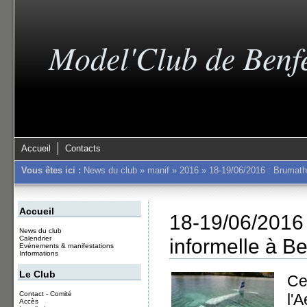
Model'Club de Benf
Accueil
Contacts
Vous êtes ici :
News du club
»
manif
»
2016
»
18-19/06/2016 : Brumath
Accueil
18-19/06/20
News du club
informelle à B
Calendrier
Evénements & manifestations
Informations
Le Club
Ce
Contact - Comité
l'
Accès