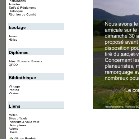
Installations
Activités
Tarifs & Règlement
Historique
Réunion de Comité
Ecolage
Avion
Hélico
Diplômes
Ailes, Rotors et Brevets
QPDD
Bibliothèque
Vintage
Photos
Vidéos
Liens
Météo
Sites officiels
Planeurs & vol à voile
Hélicoptères
Avions
Divers
Ville de Benfeld