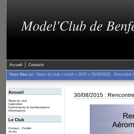
Model'Club de Benf
Accueil
Contacts
Vous êtes ici :
News du club
»
manif
»
2015
»
30/08/2015 : Rencontre 
Accueil
30/08/2015 : Rencontre
News du club
Calendrier
Evénements & manifestations
Informations
Le Club
Contact - Comité
Accès