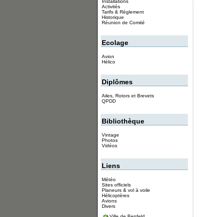
Installations
Activités
Tarifs & Règlement
Historique
Réunion de Comité
Ecolage
Avion
Hélico
Diplômes
Ailes, Rotors et Brevets
QPDD
Bibliothèque
Vintage
Photos
Vidéos
Liens
Météo
Sites officiels
Planeurs & vol à voile
Hélicoptères
Avions
Divers
Ville de Benfeld