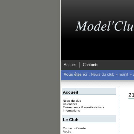
Model'Clu
Accueil
Contacts
Vous êtes ici :
News du club
»
manif
»
Accueil
21
News du club
Calendrier
Evénements & manifestations
Informations
Le Club
Contact - Comité
Accès