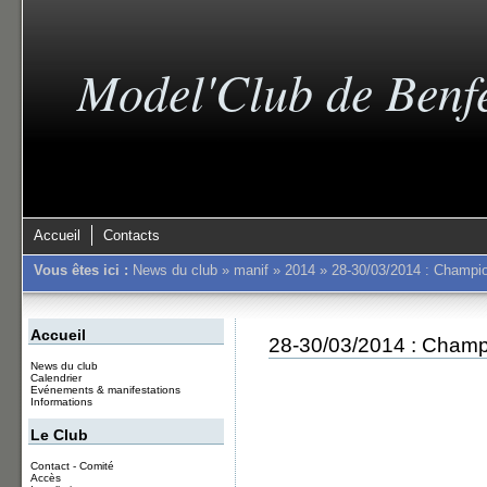
Model'Club de Benf
Accueil
Contacts
Vous êtes ici :
News du club
»
manif
»
2014
»
28-30/03/2014 : Champio
Accueil
28-30/03/2014 : Champ
News du club
Calendrier
Evénements & manifestations
Informations
Le Club
Contact - Comité
Accès