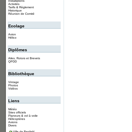
Installations
Activités
Tarifs & Règlement
Historique
Réunion de Comité
Ecolage
Avion
Hélico
Diplômes
Ailes, Rotors et Brevets
QPDD
Bibliothèque
Vintage
Photos
Vidéos
Liens
Météo
Sites officiels
Planeurs & vol à voile
Hélicoptères
Avions
Divers
Ville de Benfeld