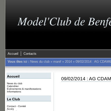
Model'Club de Benf
Accueil
Contacts
Vous êtes ici :
News du club
»
manif
»
2014
»
09/02/2014 : AG CDAM6
Accueil
09/02/2014 : AG CDA
News du club
Calendrier
Evénements & manifestations
Informations
Le Club
Contact - Comité
Accès