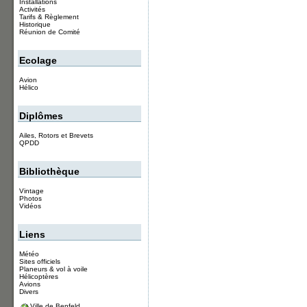
Installations
Activités
Tarifs & Règlement
Historique
Réunion de Comité
Ecolage
Avion
Hélico
Diplômes
Ailes, Rotors et Brevets
QPDD
Bibliothèque
Vintage
Photos
Vidéos
Liens
Météo
Sites officiels
Planeurs & vol à voile
Hélicoptères
Avions
Divers
Ville de Benfeld