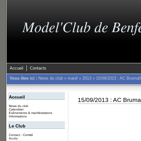
Model'Club de Benf
Accueil
Contacts
Vous êtes ici :
News du club
»
manif
»
2013
»
15/09/2013 : AC Brumath,
Accueil
15/09/2013 : AC Brumath
News du club
Calendrier
Evénements & manifestations
Informations
Le Club
Contact - Comité
Accès