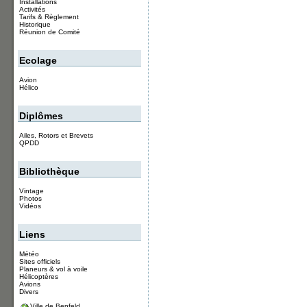
Installations
Activités
Tarifs & Règlement
Historique
Réunion de Comité
Ecolage
Avion
Hélico
Diplômes
Ailes, Rotors et Brevets
QPDD
Bibliothèque
Vintage
Photos
Vidéos
Liens
Météo
Sites officiels
Planeurs & vol à voile
Hélicoptères
Avions
Divers
Ville de Benfeld