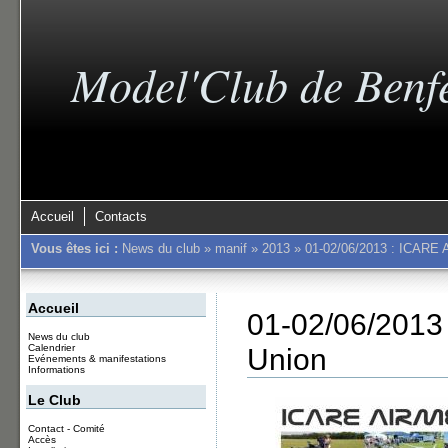
Model'Club de Benf
Accueil
Contacts
Vous êtes ici :
News du club
»
manif
»
2013
»
01-02/06/2013 : ICARE 
Accueil
01-02/06/201
News du club
Union
Calendrier
Evénements & manifestations
Informations
Le Club
Contact - Comité
Accès