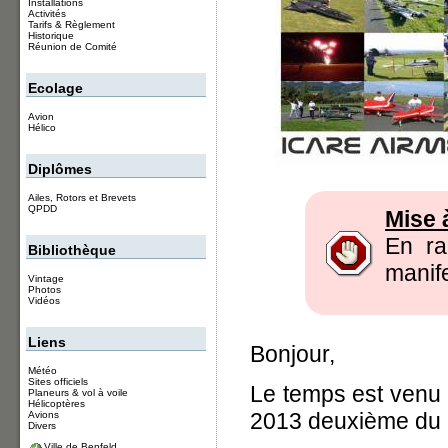
Installations
Activités
Tarifs & Règlement
Historique
Réunion de Comité
Ecolage
Avion
Hélico
Diplômes
Ailes, Rotors et Brevets
QPDD
Mise 
En ra
Bibliothèque
manife
Vintage
Photos
Vidéos
Liens
Bonjour,
Météo
Sites officiels
Le temps est venu
Planeurs & vol à voile
Hélicoptères
2013 deuxième du
Avions
Divers
Ville de Benfeld