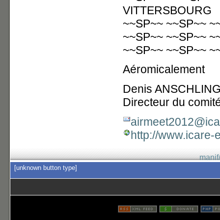
VITTERSBOURG
~~SP~~ ~~SP~~ ~~
~~SP~~ ~~SP~~ ~
~~SP~~ ~~SP~~ ~
Aéromicalement
Denis ANSCHLIN
Directeur du comité
airmeet2012@ica
http://www.icare
manif
[unknown button type]