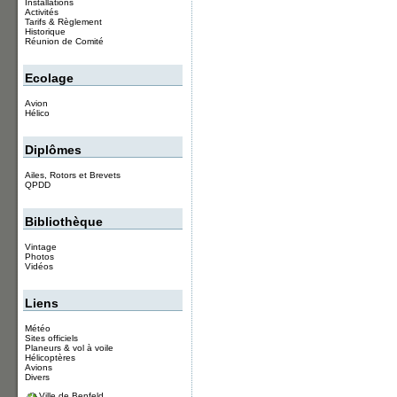
Installations
Activités
Tarifs & Règlement
Historique
Réunion de Comité
Ecolage
Avion
Hélico
Diplômes
Ailes, Rotors et Brevets
QPDD
Bibliothèque
Vintage
Photos
Vidéos
Liens
Météo
Sites officiels
Planeurs & vol à voile
Hélicoptères
Avions
Divers
Ville de Benfeld