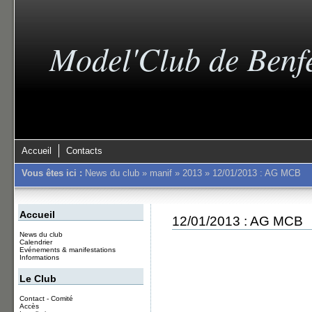
Model'Club de Benf
Accueil
Contacts
Vous êtes ici :
News du club
»
manif
»
2013
»
12/01/2013 : AG MCB
Accueil
12/01/2013 : AG MCB
News du club
Calendrier
Evénements & manifestations
Informations
Le Club
Contact - Comité
Accès