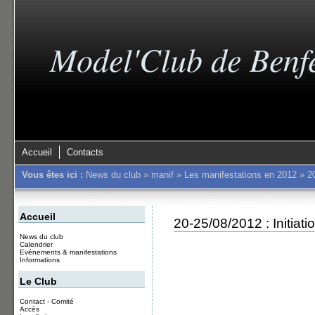
Model'Club de Benf
Accueil
Contacts
Vous êtes ici :
News du club
»
manif
»
Les manifestations en 2012
»
2
Accueil
20-25/08/2012 : Initiat
News du club
Calendrier
Evénements & manifestations
Informations
Le Club
Contact - Comité
Accès