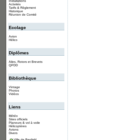
Installations
Activités
Tarifs & Règlement
Historique
Réunion de Comité
Ecolage
Avion
Hélico
Diplômes
Ailes, Rotors et Brevets
QPDD
Bibliothèque
Vintage
Photos
Vidéos
Liens
Météo
Sites officiels
Planeurs & vol à voile
Hélicoptères
Avions
Divers
Ville de Benfeld