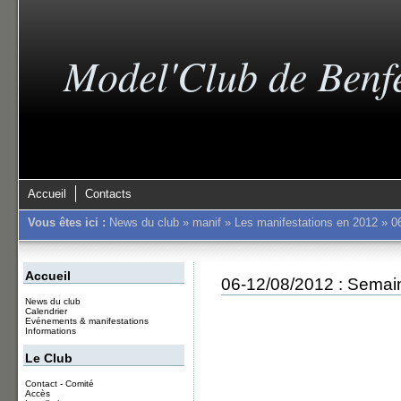
Model'Club de Benf
Accueil
Contacts
Vous êtes ici :
News du club
»
manif
»
Les manifestations en 2012
»
0
Accueil
06-12/08/2012 : Semai
News du club
Calendrier
Evénements & manifestations
Informations
Le Club
Contact - Comité
Accès