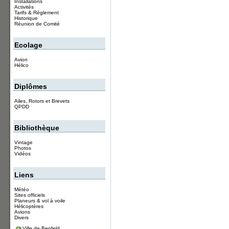
Installations
Activités
Tarifs & Règlement
Historique
Réunion de Comité
Ecolage
Avion
Hélico
Diplômes
Ailes, Rotors et Brevets
QPDD
Bibliothèque
Vintage
Photos
Vidéos
Liens
Météo
Sites officiels
Planeurs & vol à voile
Hélicoptères
Avions
Divers
Ville de Benfeld