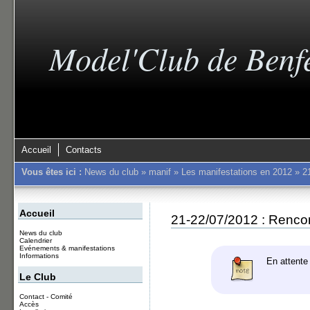
Model'Club de Benf
Accueil
Contacts
Vous êtes ici :
News du club
»
manif
»
Les manifestations en 2012
»
2
Accueil
21-22/07/2012 : Renc
News du club
Calendrier
Evénements & manifestations
Informations
En attente 
Le Club
Contact - Comité
Accès