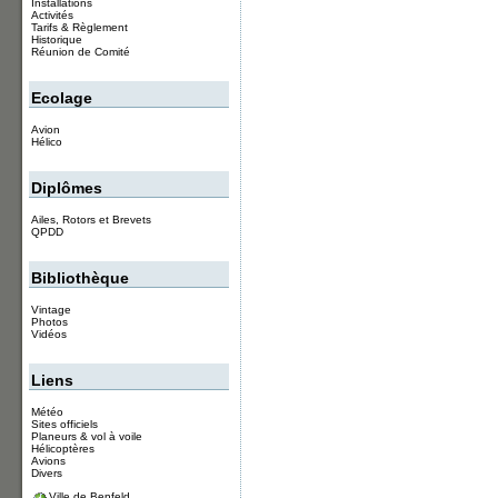
Installations
Activités
Tarifs & Règlement
Historique
Réunion de Comité
Ecolage
Avion
Hélico
Diplômes
Ailes, Rotors et Brevets
QPDD
Bibliothèque
Vintage
Photos
Vidéos
Liens
Météo
Sites officiels
Planeurs & vol à voile
Hélicoptères
Avions
Divers
Ville de Benfeld