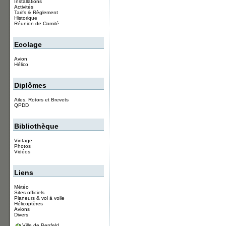
Installations
Activités
Tarifs & Règlement
Historique
Réunion de Comité
Ecolage
Avion
Hélico
Diplômes
Ailes, Rotors et Brevets
QPDD
Bibliothèque
Vintage
Photos
Vidéos
Liens
Météo
Sites officiels
Planeurs & vol à voile
Hélicoptères
Avions
Divers
Ville de Benfeld