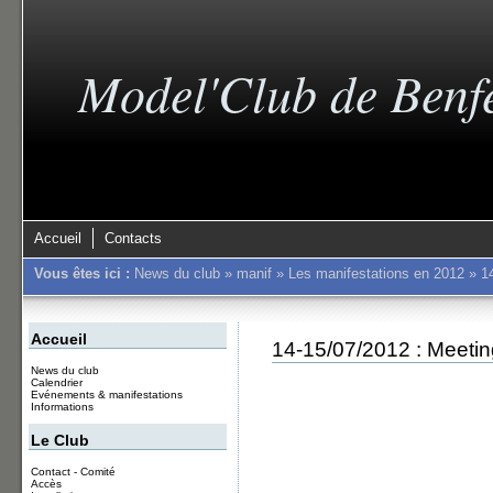
Model'Club de Benf
Accueil
Contacts
Vous êtes ici :
News du club
»
manif
»
Les manifestations en 2012
»
1
Accueil
14-15/07/2012 : Meeting
News du club
Calendrier
Evénements & manifestations
Informations
Le Club
Contact - Comité
Accès