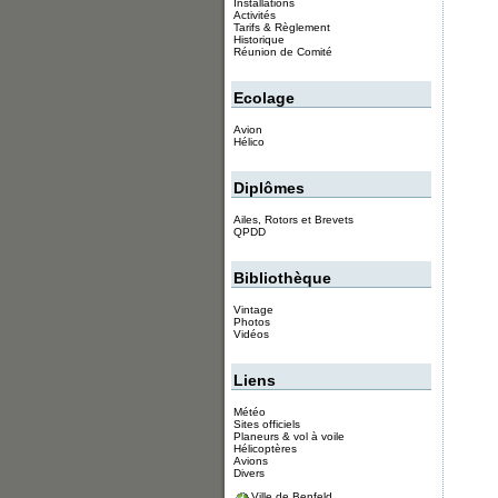
Installations
Activités
Tarifs & Règlement
Historique
Réunion de Comité
Ecolage
Avion
Hélico
Diplômes
Ailes, Rotors et Brevets
QPDD
Bibliothèque
Vintage
Photos
Vidéos
Liens
Météo
Sites officiels
Planeurs & vol à voile
Hélicoptères
Avions
Divers
Ville de Benfeld