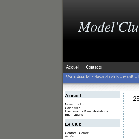
Model'Clu
Accueil
Contacts
Vous êtes ici :
News du club
»
manif
»
Accueil
2
News du club
Calendrier
Evénements & manifestations
Informations
Le Club
Contact - Comité
Accès