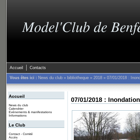
Model'Club de Benf
Accueil
Contacts
Vous êtes ici :
News du club
»
bibliotheque
»
2018
»
07/01/2018 : Inond
Accueil
07/01/2018 : Inondation
News du club
Calendrier
Evénements & manifestations
Informations
Le Club
Contact - Comité
Accès