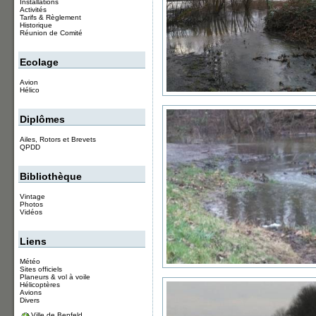
Installations
Activités
Tarifs & Règlement
Historique
Réunion de Comité
Ecolage
Avion
Hélico
Diplômes
Ailes, Rotors et Brevets
QPDD
Bibliothèque
Vintage
Photos
Vidéos
Liens
Météo
Sites officiels
Planeurs & vol à voile
Hélicoptères
Avions
Divers
Ville de Benfeld