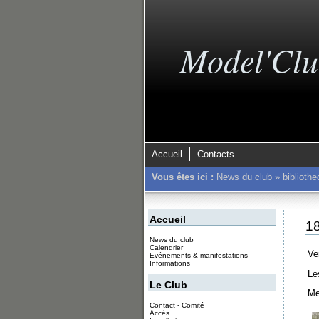
Model'Clu
Accueil
Contacts
Vous êtes ici :
News du club
»
biblioth
Accueil
18
News du club
Calendrier
Ve
Evénements & manifestations
Informations
Le
Le Club
Me
Contact - Comité
Accès