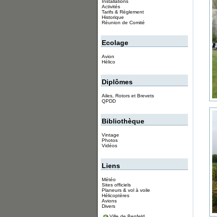
Installations
Activités
Tarifs & Règlement
Historique
Réunion de Comité
Ecolage
Avion
Hélico
Diplômes
Ailes, Rotors et Brevets
QPDD
Bibliothèque
Vintage
Photos
Vidéos
Liens
Météo
Sites officiels
Planeurs & vol à voile
Hélicoptères
Avions
Divers
Ville de Benfeld