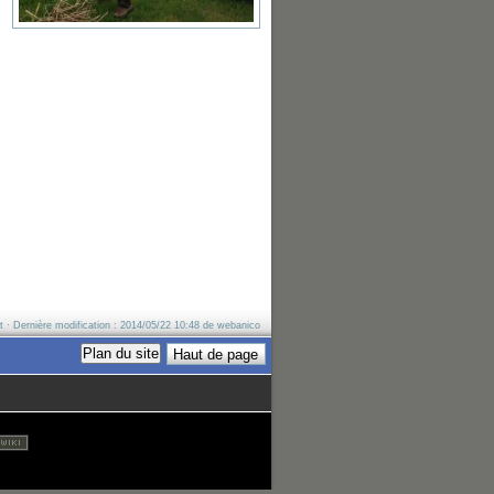
t
· Dernière modification :
2014/05/22 10:48
de
webanico
Plan du site
Haut de page