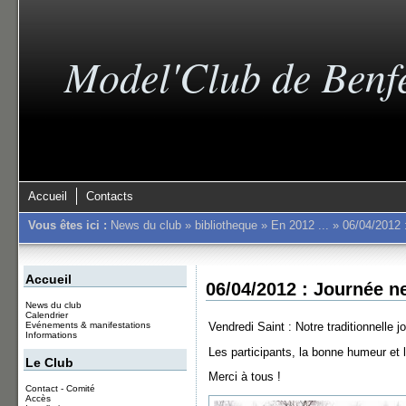
Model'Club de Benf
Accueil
Contacts
Vous êtes ici :
News du club
»
bibliotheque
»
En 2012 ...
»
06/04/2012 
Accueil
06/04/2012 : Journée n
News du club
Calendrier
Vendredi Saint : Notre traditionnelle 
Evénements & manifestations
Informations
Les participants, la bonne humeur et
Le Club
Merci à tous !
Contact - Comité
Accès