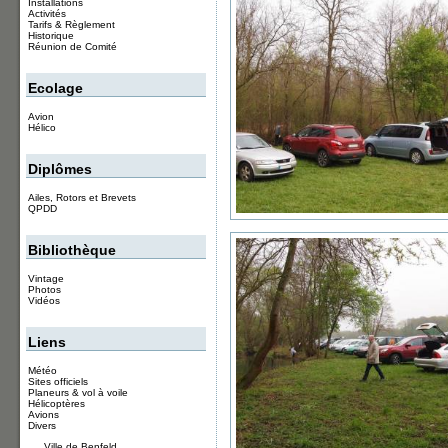
Installations
Activités
Tarifs & Règlement
Historique
Réunion de Comité
Ecolage
Avion
Hélico
Diplômes
Ailes, Rotors et Brevets
QPDD
Bibliothèque
Vintage
Photos
Vidéos
Liens
Météo
Sites officiels
Planeurs & vol à voile
Hélicoptères
Avions
Divers
Ville de Benfeld